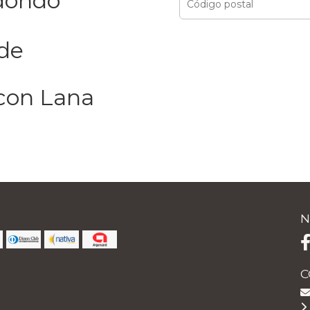
dondo
de
con Lana
N
C