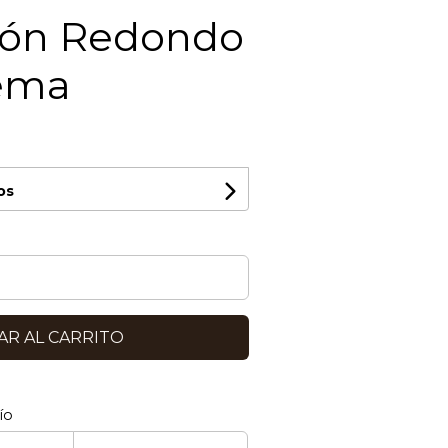
ón Redondo
ema
os
R AL CARRITO
ío