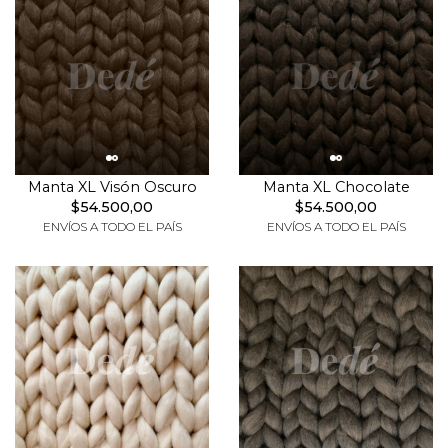
Manta XL Visón Oscuro
Manta XL Chocolate
$54.500,00
$54.500,00
ENVÍOS A TODO EL PAÍS
ENVÍOS A TODO EL PAÍS